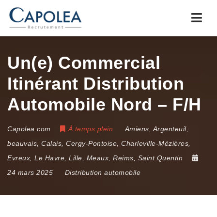
Navi
Un(e) Commercial
Itinérant Distribution
Automobile Nord – F/H
Capolea.com
À temps plein
Amiens
,
Argenteuil
,
beauvais
,
Calais
,
Cergy-Pontoise
,
Charleville-Mézières
,
Evreux
,
Le Havre
,
Lille
,
Meaux
,
Reims
,
Saint Quentin
24 mars 2025
Distribution automobile