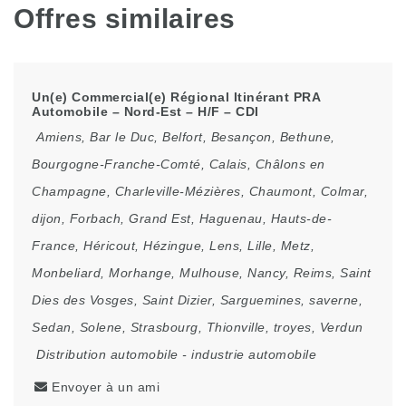
Offres similaires
Un(e) Commercial(e) Régional Itinérant PRA
Automobile – Nord-Est – H/F – CDI
Amiens
,
Bar le Duc
,
Belfort
,
Besançon
,
Bethune
,
Bourgogne-Franche-Comté
,
Calais
,
Châlons en
Champagne
,
Charleville-Mézières
,
Chaumont
,
Colmar
,
dijon
,
Forbach
,
Grand Est
,
Haguenau
,
Hauts-de-
France
,
Héricout
,
Hézingue
,
Lens
,
Lille
,
Metz
,
Monbeliard
,
Morhange
,
Mulhouse
,
Nancy
,
Reims
,
Saint
Dies des Vosges
,
Saint Dizier
,
Sarguemines
,
saverne
,
Sedan
,
Solene
,
Strasbourg
,
Thionville
,
troyes
,
Verdun
Distribution automobile
-
industrie automobile
Envoyer à un ami