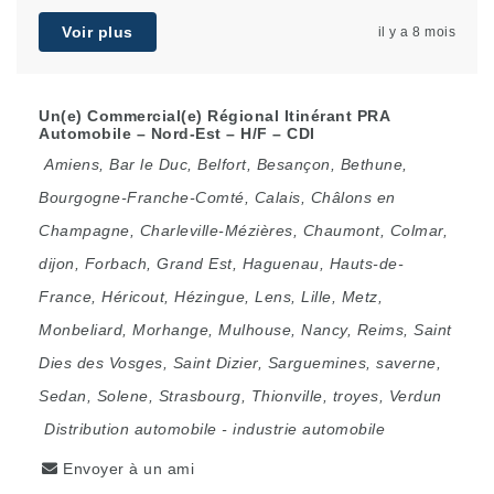
Voir plus
il y a 8 mois
Un(e) Commercial(e) Régional Itinérant PRA
Automobile – Nord-Est – H/F – CDI
Amiens
,
Bar le Duc
,
Belfort
,
Besançon
,
Bethune
,
Bourgogne-Franche-Comté
,
Calais
,
Châlons en
Champagne
,
Charleville-Mézières
,
Chaumont
,
Colmar
,
dijon
,
Forbach
,
Grand Est
,
Haguenau
,
Hauts-de-
France
,
Héricout
,
Hézingue
,
Lens
,
Lille
,
Metz
,
Monbeliard
,
Morhange
,
Mulhouse
,
Nancy
,
Reims
,
Saint
Dies des Vosges
,
Saint Dizier
,
Sarguemines
,
saverne
,
Sedan
,
Solene
,
Strasbourg
,
Thionville
,
troyes
,
Verdun
Distribution automobile
-
industrie automobile
Envoyer à un ami