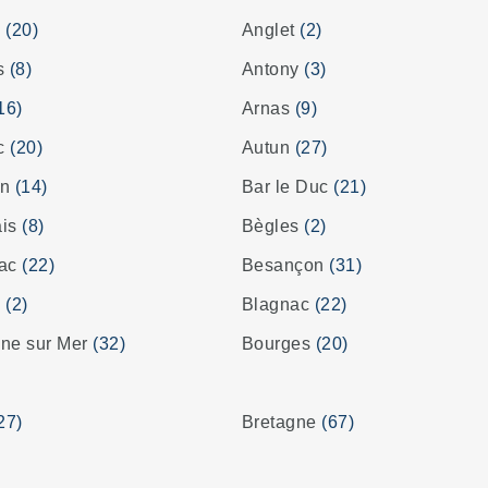
s
(20)
Anglet
(2)
es
(8)
Antony
(3)
16)
Arnas
(9)
ac
(20)
Autun
(27)
on
(14)
Bar le Duc
(21)
ais
(8)
Bègles
(2)
rac
(22)
Besançon
(31)
z
(2)
Blagnac
(22)
ne sur Mer
(32)
Bourges
(20)
27)
Bretagne
(67)