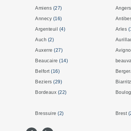
Amiens
(27)
Anger
Annecy
(16)
Antib
Argenteuil
(4)
Arles
(
Auch
(2)
Aurill
Auxerre
(27)
Avign
Beaucaire
(14)
beauv
Belfort
(16)
Berge
Beziers
(29)
Biarrit
Bordeaux
(22)
Boulog
Bressuire
(2)
Brest
(