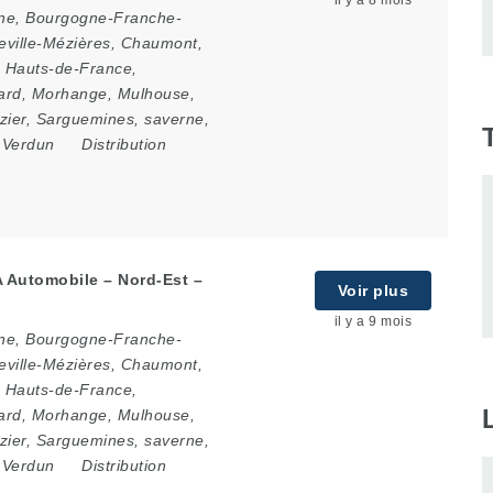
il y a 8 mois
ne
,
Bourgogne-Franche-
eville-Mézières
,
Chaumont
,
,
Hauts-de-France
,
ard
,
Morhange
,
Mulhouse
,
zier
,
Sarguemines
,
saverne
,
,
Verdun
Distribution
A Automobile – Nord-Est –
Voir plus
il y a 9 mois
ne
,
Bourgogne-Franche-
eville-Mézières
,
Chaumont
,
,
Hauts-de-France
,
ard
,
Morhange
,
Mulhouse
,
zier
,
Sarguemines
,
saverne
,
,
Verdun
Distribution