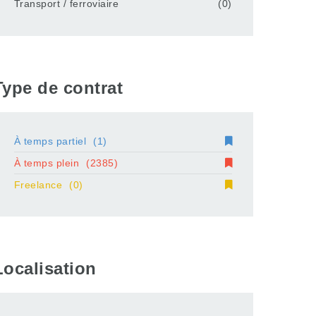
Transport / ferroviaire
(0)
Type de contrat
À temps partiel
(1)
À temps plein
(2385)
Freelance
(0)
Localisation