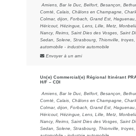
Amiens
,
Bar le Duc
,
Belfort
,
Besançon
,
Bethu
Comté
,
Calais
,
Châlons en Champagne
,
Charl
Colmar
,
dijon
,
Forbach
,
Grand Est
,
Haguenau
Héricout
,
Hézingue
,
Lens
,
Lille
,
Metz
,
Monbeli
Nancy
,
Reims
,
Saint Dies des Vosges
,
Saint Di
Sedan
,
Solene
,
Strasbourg
,
Thionville
,
troyes
automobile
-
industrie automobile
Envoyer à un ami
Un(e) Commercial(e) Régional Itinérant PR
H/F – CDI
Amiens
,
Bar le Duc
,
Belfort
,
Besançon
,
Bethu
Comté
,
Calais
,
Châlons en Champagne
,
Charl
Colmar
,
dijon
,
Forbach
,
Grand Est
,
Haguenau
Héricout
,
Hézingue
,
Lens
,
Lille
,
Metz
,
Monbeli
Nancy
,
Reims
,
Saint Dies des Vosges
,
Saint Di
Sedan
,
Solene
,
Strasbourg
,
Thionville
,
troyes
automobile
-
industrie automobile