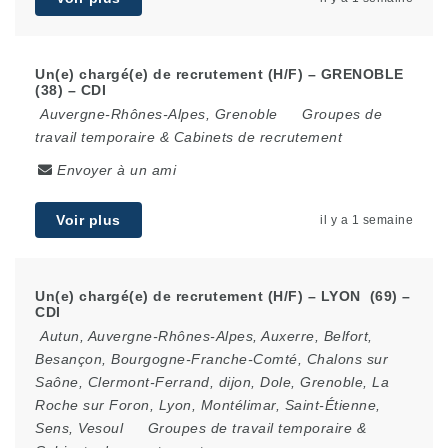
Un(e) chargé(e) de recrutement (H/F) – GRENOBLE
(38) – CDI
Auvergne-Rhônes-Alpes
,
Grenoble
Groupes de
travail temporaire & Cabinets de recrutement
Envoyer à un ami
Voir plus
il y a 1 semaine
Un(e) chargé(e) de recrutement (H/F) – LYON (69) –
CDI
Autun
,
Auvergne-Rhônes-Alpes
,
Auxerre
,
Belfort
,
Besançon
,
Bourgogne-Franche-Comté
,
Chalons sur
Saône
,
Clermont-Ferrand
,
dijon
,
Dole
,
Grenoble
,
La
Roche sur Foron
,
Lyon
,
Montélimar
,
Saint-Étienne
,
Sens
,
Vesoul
Groupes de travail temporaire &