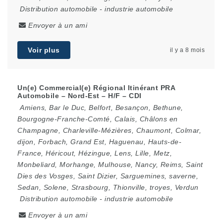
Distribution automobile
-
industrie automobile
Envoyer à un ami
Voir plus
il y a 8 mois
Un(e) Commercial(e) Régional Itinérant PRA
Automobile – Nord-Est – H/F – CDI
Amiens
,
Bar le Duc
,
Belfort
,
Besançon
,
Bethune
,
Bourgogne-Franche-Comté
,
Calais
,
Châlons en
Champagne
,
Charleville-Mézières
,
Chaumont
,
Colmar
,
dijon
,
Forbach
,
Grand Est
,
Haguenau
,
Hauts-de-
France
,
Héricout
,
Hézingue
,
Lens
,
Lille
,
Metz
,
Monbeliard
,
Morhange
,
Mulhouse
,
Nancy
,
Reims
,
Saint
Dies des Vosges
,
Saint Dizier
,
Sarguemines
,
saverne
,
Sedan
,
Solene
,
Strasbourg
,
Thionville
,
troyes
,
Verdun
Distribution automobile
-
industrie automobile
Envoyer à un ami