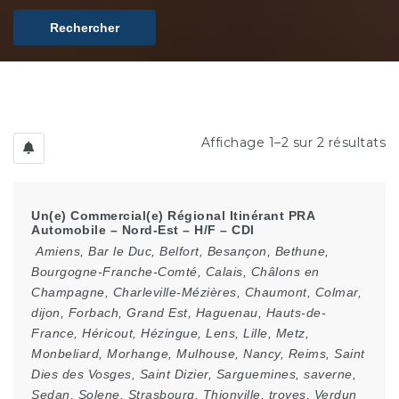
Rechercher
Affichage 1–2 sur 2 résultats
Un(e) Commercial(e) Régional Itinérant PRA
Automobile – Nord-Est – H/F – CDI
Amiens
,
Bar le Duc
,
Belfort
,
Besançon
,
Bethune
,
Bourgogne-Franche-Comté
,
Calais
,
Châlons en
Champagne
,
Charleville-Mézières
,
Chaumont
,
Colmar
,
dijon
,
Forbach
,
Grand Est
,
Haguenau
,
Hauts-de-
France
,
Héricout
,
Hézingue
,
Lens
,
Lille
,
Metz
,
Monbeliard
,
Morhange
,
Mulhouse
,
Nancy
,
Reims
,
Saint
Dies des Vosges
,
Saint Dizier
,
Sarguemines
,
saverne
,
Sedan
,
Solene
,
Strasbourg
,
Thionville
,
troyes
,
Verdun