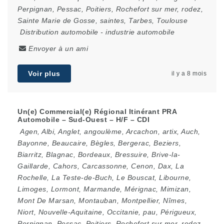
Perpignan
,
Pessac
,
Poitiers
,
Rochefort sur mer
,
rodez
,
Sainte Marie de Gosse
,
saintes
,
Tarbes
,
Toulouse
Distribution automobile
-
industrie automobile
Envoyer à un ami
Voir plus
il y a 8 mois
Un(e) Commercial(e) Régional Itinérant PRA
Automobile – Sud-Ouest – H/F – CDI
Agen
,
Albi
,
Anglet
,
angoulème
,
Arcachon
,
artix
,
Auch
,
Bayonne
,
Beaucaire
,
Bègles
,
Bergerac
,
Beziers
,
Biarritz
,
Blagnac
,
Bordeaux
,
Bressuire
,
Brive-la-
Gaillarde
,
Cahors
,
Carcassonne
,
Cenon
,
Dax
,
La
Rochelle
,
La Teste-de-Buch
,
Le Bouscat
,
Libourne
,
Limoges
,
Lormont
,
Marmande
,
Mérignac
,
Mimizan
,
Mont De Marsan
,
Montauban
,
Montpellier
,
Nîmes
,
Niort
,
Nouvelle-Aquitaine
,
Occitanie
,
pau
,
Périgueux
,
Perpignan
,
Pessac
,
Poitiers
,
Rochefort sur mer
,
rodez
,