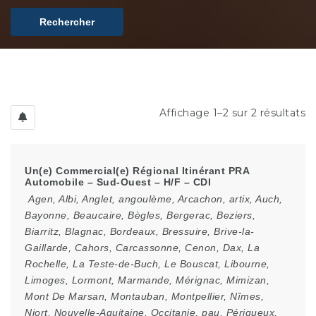
Rechercher
Affichage 1–2 sur 2 résultats
Un(e) Commercial(e) Régional Itinérant PRA
Automobile – Sud-Ouest – H/F – CDI
Agen
,
Albi
,
Anglet
,
angoulème
,
Arcachon
,
artix
,
Auch
,
Bayonne
,
Beaucaire
,
Bègles
,
Bergerac
,
Beziers
,
Biarritz
,
Blagnac
,
Bordeaux
,
Bressuire
,
Brive-la-
Gaillarde
,
Cahors
,
Carcassonne
,
Cenon
,
Dax
,
La
Rochelle
,
La Teste-de-Buch
,
Le Bouscat
,
Libourne
,
Limoges
,
Lormont
,
Marmande
,
Mérignac
,
Mimizan
,
Mont De Marsan
,
Montauban
,
Montpellier
,
Nîmes
,
Niort
,
Nouvelle-Aquitaine
,
Occitanie
,
pau
,
Périgueux
,