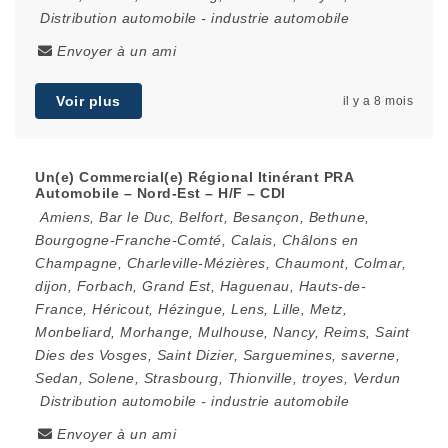
Distribution automobile
-
industrie automobile
Envoyer à un ami
Voir plus
il y a 8 mois
Un(e) Commercial(e) Régional Itinérant PRA
Automobile – Nord-Est – H/F – CDI
Amiens
,
Bar le Duc
,
Belfort
,
Besançon
,
Bethune
,
Bourgogne-Franche-Comté
,
Calais
,
Châlons en
Champagne
,
Charleville-Mézières
,
Chaumont
,
Colmar
,
dijon
,
Forbach
,
Grand Est
,
Haguenau
,
Hauts-de-
France
,
Héricout
,
Hézingue
,
Lens
,
Lille
,
Metz
,
Monbeliard
,
Morhange
,
Mulhouse
,
Nancy
,
Reims
,
Saint
Dies des Vosges
,
Saint Dizier
,
Sarguemines
,
saverne
,
Sedan
,
Solene
,
Strasbourg
,
Thionville
,
troyes
,
Verdun
Distribution automobile
-
industrie automobile
Envoyer à un ami