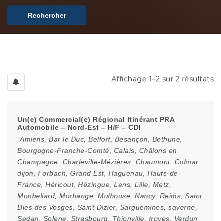
Rechercher
Affichage 1–2 sur 2 résultats
Un(e) Commercial(e) Régional Itinérant PRA
Automobile – Nord-Est – H/F – CDI
Amiens
,
Bar le Duc
,
Belfort
,
Besançon
,
Bethune
,
Bourgogne-Franche-Comté
,
Calais
,
Châlons en
Champagne
,
Charleville-Mézières
,
Chaumont
,
Colmar
,
dijon
,
Forbach
,
Grand Est
,
Haguenau
,
Hauts-de-
France
,
Héricout
,
Hézingue
,
Lens
,
Lille
,
Metz
,
Monbeliard
,
Morhange
,
Mulhouse
,
Nancy
,
Reims
,
Saint
Dies des Vosges
,
Saint Dizier
,
Sarguemines
,
saverne
,
Sedan
,
Solene
,
Strasbourg
,
Thionville
,
troyes
,
Verdun