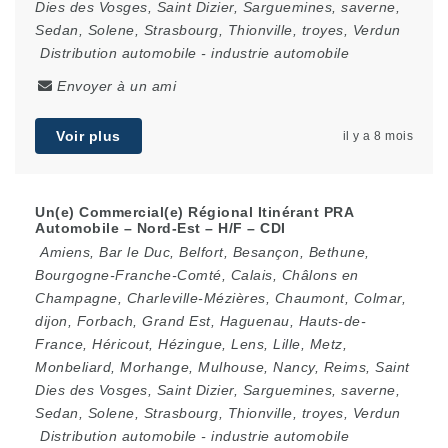
Dies des Vosges
,
Saint Dizier
,
Sarguemines
,
saverne
,
Sedan
,
Solene
,
Strasbourg
,
Thionville
,
troyes
,
Verdun
Distribution automobile
-
industrie automobile
Envoyer à un ami
Voir plus
il y a 8 mois
Un(e) Commercial(e) Régional Itinérant PRA
Automobile – Nord-Est – H/F – CDI
Amiens
,
Bar le Duc
,
Belfort
,
Besançon
,
Bethune
,
Bourgogne-Franche-Comté
,
Calais
,
Châlons en
Champagne
,
Charleville-Mézières
,
Chaumont
,
Colmar
,
dijon
,
Forbach
,
Grand Est
,
Haguenau
,
Hauts-de-
France
,
Héricout
,
Hézingue
,
Lens
,
Lille
,
Metz
,
Monbeliard
,
Morhange
,
Mulhouse
,
Nancy
,
Reims
,
Saint
Dies des Vosges
,
Saint Dizier
,
Sarguemines
,
saverne
,
Sedan
,
Solene
,
Strasbourg
,
Thionville
,
troyes
,
Verdun
Distribution automobile
-
industrie automobile