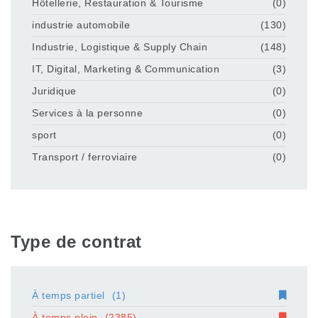
Hôtellerie, Restauration & Tourisme
(0)
industrie automobile
(130)
Industrie, Logistique & Supply Chain
(148)
IT, Digital, Marketing & Communication
(3)
Juridique
(0)
Services à la personne
(0)
sport
(0)
Transport / ferroviaire
(0)
Type de contrat
À temps partiel
(1)
À temps plein
(2385)