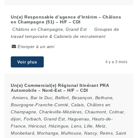
Un(e) Responsable d’agence d’Intérim – Châlons
en Champagne (51) – H/F – CDI
Châlons en Champagne
,
Grand Est
Groupes de
travail temporaire & Cabinets de recrutement
Envoyer à un ami
Voir plus
il y a 3 mois
Un(e) Commercial(e) Régional Itinérant PRA
Automobile – Nord-Est – H/F – CDI
Amiens
,
Bar le Duc
,
Belfort
,
Besançon
,
Bethune
,
Bourgogne-Franche-Comté
,
Calais
,
Châlons en
Champagne
,
Charleville-Mézières
,
Chaumont
,
Colmar
,
dijon
,
Forbach
,
Grand Est
,
Haguenau
,
Hauts-de-
France
,
Héricout
,
Hézingue
,
Lens
,
Lille
,
Metz
,
Monbeliard
,
Morhange
,
Mulhouse
,
Nancy
,
Reims
,
Saint