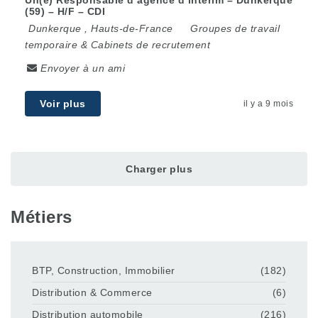
Un(e) Responsable d’agence d’Intérim – Dunkerque
(59) – H/F – CDI
Dunkerque
,
Hauts-de-France
Groupes de travail
temporaire & Cabinets de recrutement
Envoyer à un ami
Voir plus
il y a 9 mois
Charger plus
Métiers
BTP, Construction, Immobilier
(182)
Distribution & Commerce
(6)
Distribution automobile
(216)