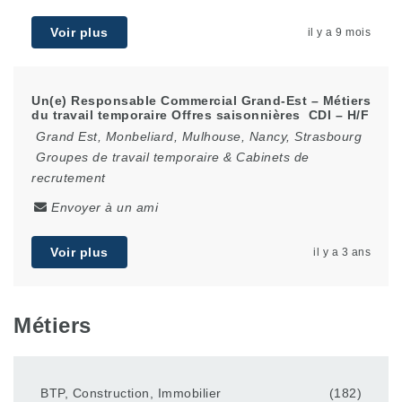
Voir plus
il y a 9 mois
Un(e) Responsable Commercial Grand-Est – Métiers
du travail temporaire Offres saisonnières CDI – H/F
Grand Est
,
Monbeliard
,
Mulhouse
,
Nancy
,
Strasbourg
Groupes de travail temporaire & Cabinets de
recrutement
Envoyer à un ami
Voir plus
il y a 3 ans
Métiers
BTP, Construction, Immobilier
(182)