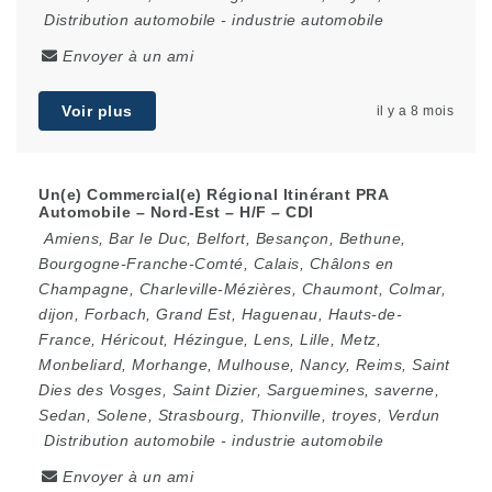
Distribution automobile
-
industrie automobile
Envoyer à un ami
Voir plus
il y a 8 mois
Un(e) Commercial(e) Régional Itinérant PRA
Automobile – Nord-Est – H/F – CDI
Amiens
,
Bar le Duc
,
Belfort
,
Besançon
,
Bethune
,
Bourgogne-Franche-Comté
,
Calais
,
Châlons en
Champagne
,
Charleville-Mézières
,
Chaumont
,
Colmar
,
dijon
,
Forbach
,
Grand Est
,
Haguenau
,
Hauts-de-
France
,
Héricout
,
Hézingue
,
Lens
,
Lille
,
Metz
,
Monbeliard
,
Morhange
,
Mulhouse
,
Nancy
,
Reims
,
Saint
Dies des Vosges
,
Saint Dizier
,
Sarguemines
,
saverne
,
Sedan
,
Solene
,
Strasbourg
,
Thionville
,
troyes
,
Verdun
Distribution automobile
-
industrie automobile
Envoyer à un ami