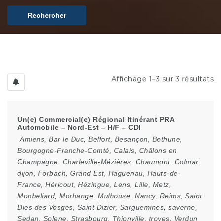
Rechercher
Affichage 1–3 sur 3 résultats
Un(e) Commercial(e) Régional Itinérant PRA
Automobile – Nord-Est – H/F – CDI
Amiens
,
Bar le Duc
,
Belfort
,
Besançon
,
Bethune
,
Bourgogne-Franche-Comté
,
Calais
,
Châlons en
Champagne
,
Charleville-Mézières
,
Chaumont
,
Colmar
,
dijon
,
Forbach
,
Grand Est
,
Haguenau
,
Hauts-de-
France
,
Héricout
,
Hézingue
,
Lens
,
Lille
,
Metz
,
Monbeliard
,
Morhange
,
Mulhouse
,
Nancy
,
Reims
,
Saint
Dies des Vosges
,
Saint Dizier
,
Sarguemines
,
saverne
,
Sedan
,
Solene
,
Strasbourg
,
Thionville
,
troyes
,
Verdun