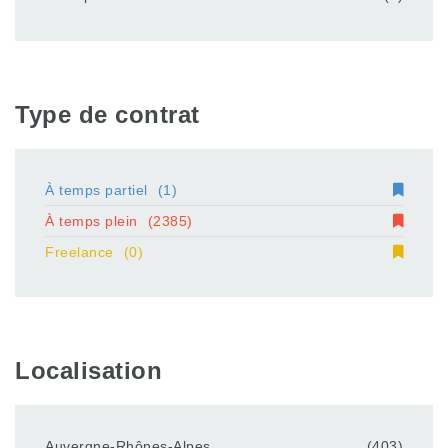
Type de contrat
À temps partiel
(1)
À temps plein
(2385)
Freelance
(0)
Localisation
Auvergne-Rhônes-Alpes
(403)