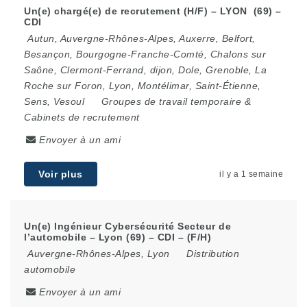
Un(e) chargé(e) de recrutement (H/F) – LYON (69) –
CDI
Autun
,
Auvergne-Rhônes-Alpes
,
Auxerre
,
Belfort
,
Besançon
,
Bourgogne-Franche-Comté
,
Chalons sur
Saône
,
Clermont-Ferrand
,
dijon
,
Dole
,
Grenoble
,
La
Roche sur Foron
,
Lyon
,
Montélimar
,
Saint-Étienne
,
Sens
,
Vesoul
Groupes de travail temporaire &
Cabinets de recrutement
Envoyer à un ami
Voir plus
il y a 1 semaine
Un(e) Ingénieur Cybersécurité Secteur de
l’automobile – Lyon (69) – CDI – (F/H)
Auvergne-Rhônes-Alpes
,
Lyon
Distribution
automobile
Envoyer à un ami