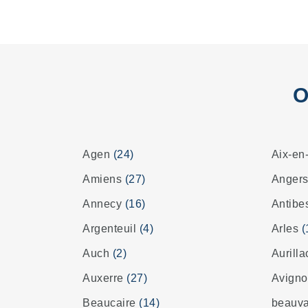
O
Agen
(24)
Aix-en
Amiens
(27)
Anger
Annecy
(16)
Antib
Argenteuil
(4)
Arles
(
Auch
(2)
Aurill
Auxerre
(27)
Avign
Beaucaire
(14)
beauv