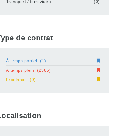
Transport / ferroviaire
(0)
Type de contrat
À temps partiel
(1)
À temps plein
(2385)
Freelance
(0)
Localisation