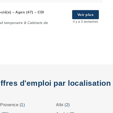
cié(e) – Agen (47) – CDI
Voir plus
il y a 3 semaines
il temporaire & Cabinets de
ffres d'emploi par localisation
-Provence
(1)
Albi
(2)