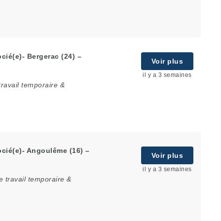
ié(e)- Bergerac (24) –
Voir plus
il y a 3 semaines
ravail temporaire &
cié(e)- Angoulême (16) –
Voir plus
il y a 3 semaines
 travail temporaire &