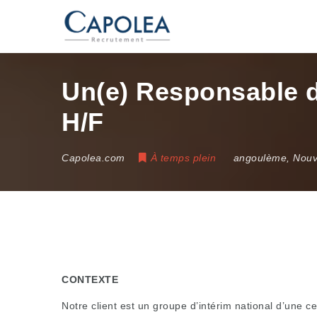
Un(e) Responsable d
H/F
Capolea.com
À temps plein
angoulème
,
Nouv
CONTEXTE
Notre client est un groupe d’intérim national d’une 