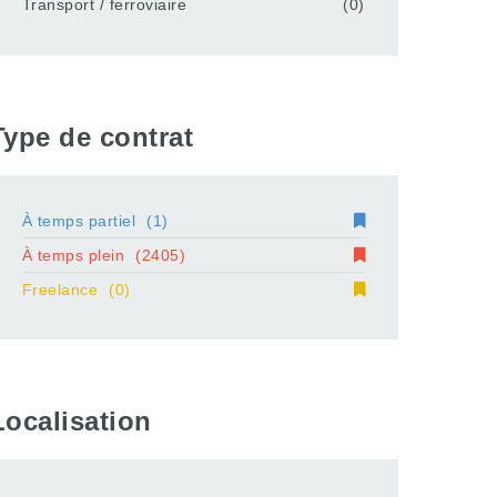
Transport / ferroviaire
(0)
Type de contrat
À temps partiel
(1)
À temps plein
(2405)
Freelance
(0)
Localisation