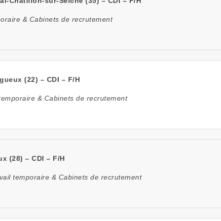
l-Châtillon-sur-Seiche (35) – CDI – F/H
poraire & Cabinets de recrutement
gueux (22) – CDI – F/H
 temporaire & Cabinets de recrutement
x (28) – CDI – F/H
vail temporaire & Cabinets de recrutement