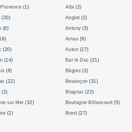
-Provence
(1)
Albi
(2)
s
(20)
Anglet
(2)
es
(8)
Antony
(3)
16)
Arnas
(9)
ac
(20)
Autun
(27)
on
(14)
Bar le Duc
(21)
ais
(8)
Bègles
(2)
rac
(22)
Besançon
(31)
z
(2)
Blagnac
(22)
ne sur Mer
(32)
Boulogne-Billancourt
(5)
ire
(2)
Brest
(27)