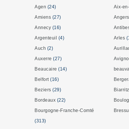
Agen
(24)
Aix-en
Amiens
(27)
Anger
Annecy
(16)
Antib
Argenteuil
(4)
Arles
(
Auch
(2)
Aurill
Auxerre
(27)
Avign
Beaucaire
(14)
beauv
Belfort
(16)
Berge
Beziers
(29)
Biarrit
Bordeaux
(22)
Boulog
Bourgogne-Franche-Comté
Bressu
(313)