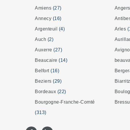
Amiens
(27)
Anger
Annecy
(16)
Antib
Argenteuil
(4)
Arles
(
Auch
(2)
Aurill
Auxerre
(27)
Avign
Beaucaire
(14)
beauv
Belfort
(16)
Berge
Beziers
(29)
Biarrit
Bordeaux
(22)
Boulog
Bourgogne-Franche-Comté
Bressu
(313)