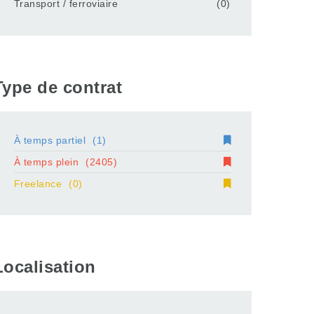
Transport / ferroviaire
(0)
Type de contrat
À temps partiel
(1)
À temps plein
(2405)
Freelance
(0)
Localisation