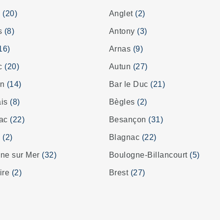
s
(20)
Anglet
(2)
es
(8)
Antony
(3)
16)
Arnas
(9)
ac
(20)
Autun
(27)
on
(14)
Bar le Duc
(21)
ais
(8)
Bègles
(2)
rac
(22)
Besançon
(31)
z
(2)
Blagnac
(22)
ne sur Mer
(32)
Boulogne-Billancourt
(5)
ire
(2)
Brest
(27)