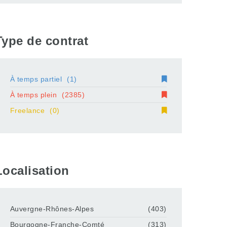
Type de contrat
À temps partiel
(1)
À temps plein
(2385)
Freelance
(0)
Localisation
Auvergne-Rhônes-Alpes
(403)
Bourgogne-Franche-Comté
(313)