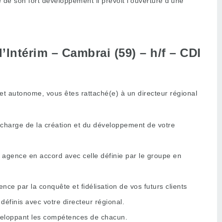
de son fort développement il prévoit l’ouverture d’une
Intérim – Cambrai (59) – h/f – CDI
et autonome, vous êtes rattaché(e) à un directeur régional
 charge de la création et du développement de votre
 agence en accord avec celle définie par le groupe en
ence par la conquête et fidélisation de vos futurs clients
définis avec votre directeur régional.
veloppant les compétences de chacun.