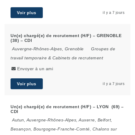
Voir plus
il y a 7 jours
Un(e) chargé(e) de recrutement (H/F) – GRENOBLE
(38) – CDI
Auvergne-Rhônes-Alpes
,
Grenoble
Groupes de
travail temporaire & Cabinets de recrutement
Envoyer à un ami
Voir plus
il y a 7 jours
Un(e) chargé(e) de recrutement (H/F) – LYON (69) –
CDI
Autun
,
Auvergne-Rhônes-Alpes
,
Auxerre
,
Belfort
,
Besançon
,
Bourgogne-Franche-Comté
,
Chalons sur