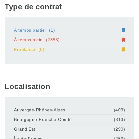
Type de contrat
À temps partiel
(1)
À temps plein
(2385)
Freelance
(0)
Localisation
Auvergne-Rhônes-Alpes
(403)
Bourgogne-Franche-Comté
(313)
Grand Est
(290)
Île-de-France
(253)