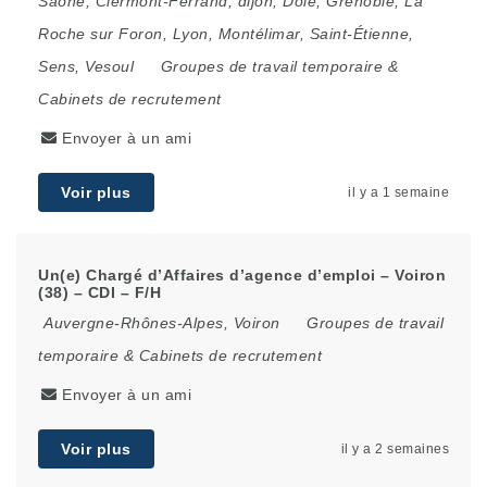
Saône
,
Clermont-Ferrand
,
dijon
,
Dole
,
Grenoble
,
La
Roche sur Foron
,
Lyon
,
Montélimar
,
Saint-Étienne
,
Sens
,
Vesoul
Groupes de travail temporaire &
Cabinets de recrutement
Envoyer à un ami
Voir plus
il y a 1 semaine
Un(e) Chargé d’Affaires d’agence d’emploi – Voiron
(38) – CDI – F/H
Auvergne-Rhônes-Alpes
,
Voiron
Groupes de travail
temporaire & Cabinets de recrutement
Envoyer à un ami
Voir plus
il y a 2 semaines