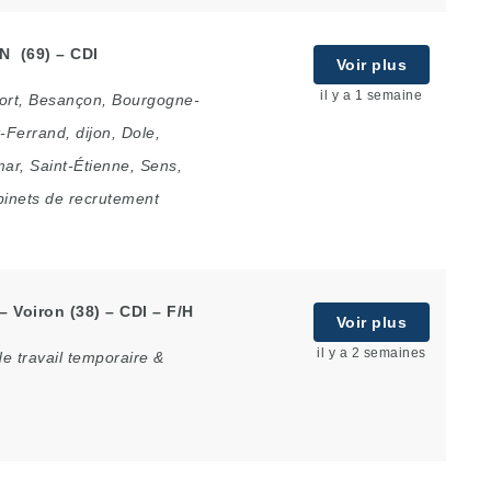
N (69) – CDI
Voir plus
il y a 1 semaine
ort
,
Besançon
,
Bourgogne-
-Ferrand
,
dijon
,
Dole
,
mar
,
Saint-Étienne
,
Sens
,
binets de recrutement
– Voiron (38) – CDI – F/H
Voir plus
il y a 2 semaines
e travail temporaire &