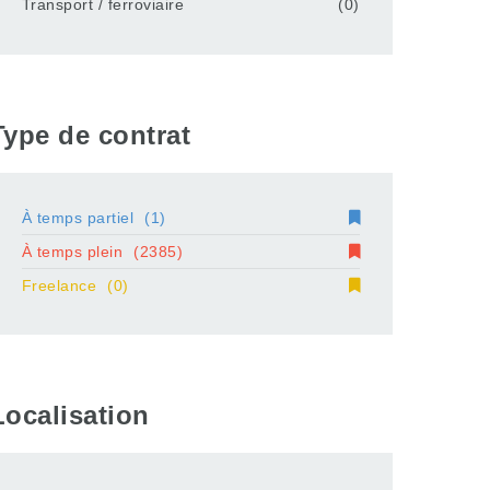
Transport / ferroviaire
(0)
Type de contrat
À temps partiel
(1)
À temps plein
(2385)
Freelance
(0)
Localisation