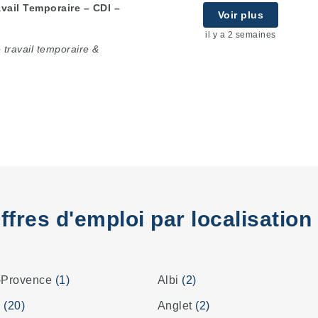
vail Temporaire – CDI –
Voir plus
il y a 2 semaines
travail temporaire &
ffres d'emploi par localisation
-Provence
(1)
Albi
(2)
s
(20)
Anglet
(2)