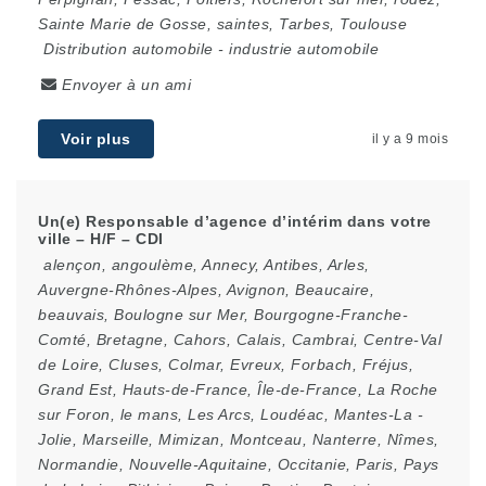
Sainte Marie de Gosse
,
saintes
,
Tarbes
,
Toulouse
Distribution automobile
-
industrie automobile
Envoyer à un ami
Voir plus
il y a 9 mois
Un(e) Responsable d’agence d’intérim dans votre
ville – H/F – CDI
alençon
,
angoulème
,
Annecy
,
Antibes
,
Arles
,
Auvergne-Rhônes-Alpes
,
Avignon
,
Beaucaire
,
beauvais
,
Boulogne sur Mer
,
Bourgogne-Franche-
Comté
,
Bretagne
,
Cahors
,
Calais
,
Cambrai
,
Centre-Val
de Loire
,
Cluses
,
Colmar
,
Evreux
,
Forbach
,
Fréjus
,
Grand Est
,
Hauts-de-France
,
Île-de-France
,
La Roche
sur Foron
,
le mans
,
Les Arcs
,
Loudéac
,
Mantes-La -
Jolie
,
Marseille
,
Mimizan
,
Montceau
,
Nanterre
,
Nîmes
,
Normandie
,
Nouvelle-Aquitaine
,
Occitanie
,
Paris
,
Pays