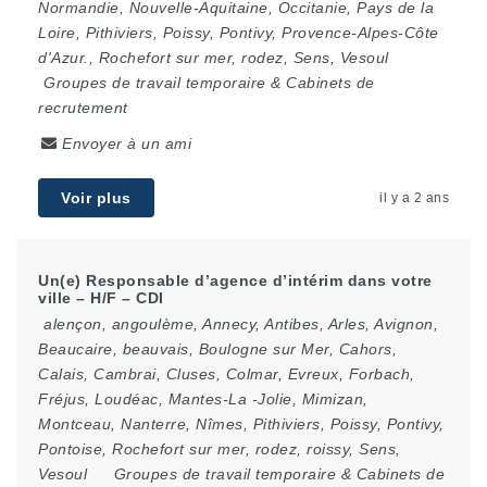
Normandie
,
Nouvelle-Aquitaine
,
Occitanie
,
Pays de la
Loire
,
Pithiviers
,
Poissy
,
Pontivy
,
Provence-Alpes-Côte
d'Azur.
,
Rochefort sur mer
,
rodez
,
Sens
,
Vesoul
Groupes de travail temporaire & Cabinets de
recrutement
Envoyer à un ami
Voir plus
il y a 2 ans
Un(e) Responsable d’agence d’intérim dans votre
ville – H/F – CDI
alençon
,
angoulème
,
Annecy
,
Antibes
,
Arles
,
Avignon
,
Beaucaire
,
beauvais
,
Boulogne sur Mer
,
Cahors
,
Calais
,
Cambrai
,
Cluses
,
Colmar
,
Evreux
,
Forbach
,
Fréjus
,
Loudéac
,
Mantes-La -Jolie
,
Mimizan
,
Montceau
,
Nanterre
,
Nîmes
,
Pithiviers
,
Poissy
,
Pontivy
,
Pontoise
,
Rochefort sur mer
,
rodez
,
roissy
,
Sens
,
Vesoul
Groupes de travail temporaire & Cabinets de