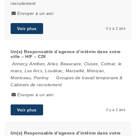
recrutement
Envoyer à un ami
Voir plus
il y a 2 ans
Un(e) Responsable d’agence d’intérim dans votre
ville – H/F – CDI
Annecy
,
Antibes
,
Arles
,
Beaucaire
,
Cluses
,
Colmar
,
le
mans
,
Les Arcs
,
Loudéac
,
Marseille
,
Mimizan
,
Montceau
,
Pontivy
Groupes de travail temporaire &
Cabinets de recrutement
Envoyer à un ami
Voir plus
il y a 2 ans
Un(e) Responsable d’agence d’intérim dans votre