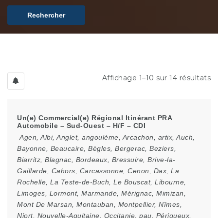
Rechercher
Affichage 1–10 sur 14 résultats
Un(e) Commercial(e) Régional Itinérant PRA
Automobile – Sud-Ouest – H/F – CDI
Agen
,
Albi
,
Anglet
,
angoulème
,
Arcachon
,
artix
,
Auch
,
Bayonne
,
Beaucaire
,
Bègles
,
Bergerac
,
Beziers
,
Biarritz
,
Blagnac
,
Bordeaux
,
Bressuire
,
Brive-la-
Gaillarde
,
Cahors
,
Carcassonne
,
Cenon
,
Dax
,
La
Rochelle
,
La Teste-de-Buch
,
Le Bouscat
,
Libourne
,
Limoges
,
Lormont
,
Marmande
,
Mérignac
,
Mimizan
,
Mont De Marsan
,
Montauban
,
Montpellier
,
Nîmes
,
Niort
,
Nouvelle-Aquitaine
,
Occitanie
,
pau
,
Périgueux
,