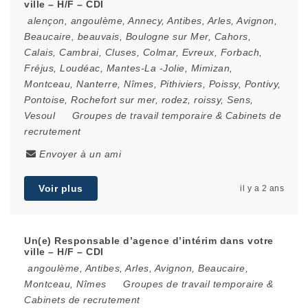
ville – H/F – CDI
alençon
,
angoulème
,
Annecy
,
Antibes
,
Arles
,
Avignon
,
Beaucaire
,
beauvais
,
Boulogne sur Mer
,
Cahors
,
Calais
,
Cambrai
,
Cluses
,
Colmar
,
Evreux
,
Forbach
,
Fréjus
,
Loudéac
,
Mantes-La -Jolie
,
Mimizan
,
Montceau
,
Nanterre
,
Nîmes
,
Pithiviers
,
Poissy
,
Pontivy
,
Pontoise
,
Rochefort sur mer
,
rodez
,
roissy
,
Sens
,
Vesoul
Groupes de travail temporaire & Cabinets de
recrutement
Envoyer à un ami
Voir plus
il y a 2 ans
Un(e) Responsable d’agence d’intérim dans votre
ville – H/F – CDI
angoulème
,
Antibes
,
Arles
,
Avignon
,
Beaucaire
,
Montceau
,
Nîmes
Groupes de travail temporaire &
Cabinets de recrutement