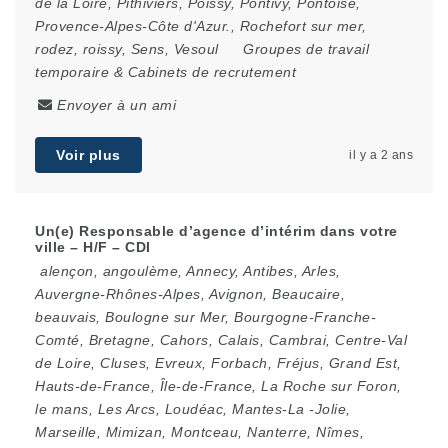
de la Loire
,
Pithiviers
,
Poissy
,
Pontivy
,
Pontoise
,
Provence-Alpes-Côte d'Azur.
,
Rochefort sur mer
,
rodez
,
roissy
,
Sens
,
Vesoul
Groupes de travail
temporaire & Cabinets de recrutement
Envoyer à un ami
Voir plus
il y a 2 ans
Un(e) Responsable d’agence d’intérim dans votre
ville – H/F – CDI
alençon
,
angoulème
,
Annecy
,
Antibes
,
Arles
,
Auvergne-Rhônes-Alpes
,
Avignon
,
Beaucaire
,
beauvais
,
Boulogne sur Mer
,
Bourgogne-Franche-
Comté
,
Bretagne
,
Cahors
,
Calais
,
Cambrai
,
Centre-Val
de Loire
,
Cluses
,
Evreux
,
Forbach
,
Fréjus
,
Grand Est
,
Hauts-de-France
,
Île-de-France
,
La Roche sur Foron
,
le mans
,
Les Arcs
,
Loudéac
,
Mantes-La -Jolie
,
Marseille
,
Mimizan
,
Montceau
,
Nanterre
,
Nîmes
,