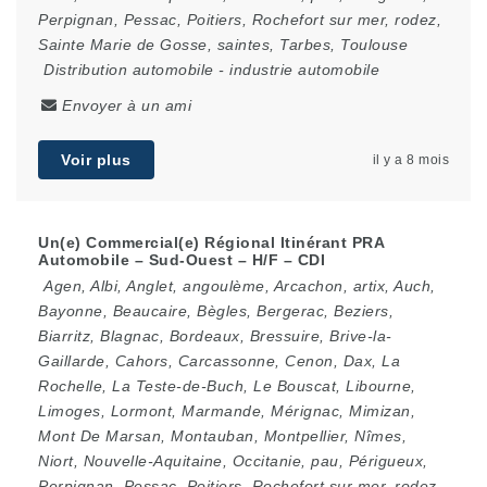
Perpignan
,
Pessac
,
Poitiers
,
Rochefort sur mer
,
rodez
,
Sainte Marie de Gosse
,
saintes
,
Tarbes
,
Toulouse
Distribution automobile
-
industrie automobile
Envoyer à un ami
Voir plus
il y a 8 mois
Un(e) Commercial(e) Régional Itinérant PRA
Automobile – Sud-Ouest – H/F – CDI
Agen
,
Albi
,
Anglet
,
angoulème
,
Arcachon
,
artix
,
Auch
,
Bayonne
,
Beaucaire
,
Bègles
,
Bergerac
,
Beziers
,
Biarritz
,
Blagnac
,
Bordeaux
,
Bressuire
,
Brive-la-
Gaillarde
,
Cahors
,
Carcassonne
,
Cenon
,
Dax
,
La
Rochelle
,
La Teste-de-Buch
,
Le Bouscat
,
Libourne
,
Limoges
,
Lormont
,
Marmande
,
Mérignac
,
Mimizan
,
Mont De Marsan
,
Montauban
,
Montpellier
,
Nîmes
,
Niort
,
Nouvelle-Aquitaine
,
Occitanie
,
pau
,
Périgueux
,
Perpignan
,
Pessac
,
Poitiers
,
Rochefort sur mer
,
rodez
,