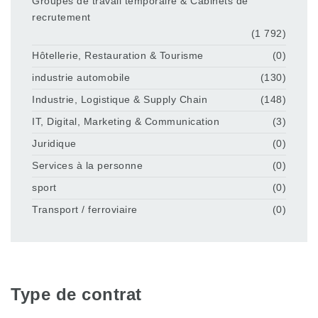
Groupes de travail temporaire & Cabinets de
recrutement
(1 792)
Hôtellerie, Restauration & Tourisme
(0)
industrie automobile
(130)
Industrie, Logistique & Supply Chain
(148)
IT, Digital, Marketing & Communication
(3)
Juridique
(0)
Services à la personne
(0)
sport
(0)
Transport / ferroviaire
(0)
Type de contrat