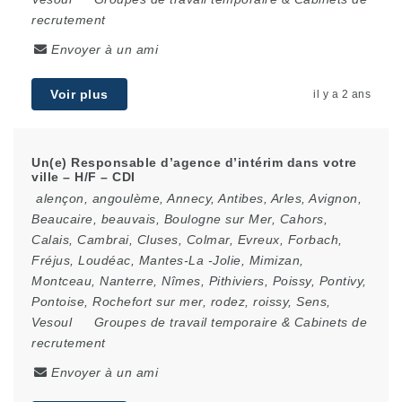
recrutement
Envoyer à un ami
Voir plus
il y a 2 ans
Un(e) Responsable d’agence d’intérim dans votre
ville – H/F – CDI
alençon
,
angoulème
,
Annecy
,
Antibes
,
Arles
,
Avignon
,
Beaucaire
,
beauvais
,
Boulogne sur Mer
,
Cahors
,
Calais
,
Cambrai
,
Cluses
,
Colmar
,
Evreux
,
Forbach
,
Fréjus
,
Loudéac
,
Mantes-La -Jolie
,
Mimizan
,
Montceau
,
Nanterre
,
Nîmes
,
Pithiviers
,
Poissy
,
Pontivy
,
Pontoise
,
Rochefort sur mer
,
rodez
,
roissy
,
Sens
,
Vesoul
Groupes de travail temporaire & Cabinets de
recrutement
Envoyer à un ami