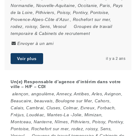
Normandie
,
Nouvelle-Aquitaine
,
Occitanie
,
Paris
,
Pays
de la Loire
,
Pithiviers
,
Poissy
,
Pontivy
,
Pontoise
,
Provence-Alpes-Côte d'Azur.
,
Rochefort sur mer
,
rodez
,
roissy
,
Sens
,
Vesoul
Groupes de travail
temporaire & Cabinets de recrutement
Envoyer à un ami
Voir plus
il y a 2 ans
Un(e) Responsable d’agence d’intérim dans votre
ville – H/F – CDI
alençon
,
angoulème
,
Annecy
,
Antibes
,
Arles
,
Avignon
,
Beaucaire
,
beauvais
,
Boulogne sur Mer
,
Cahors
,
Calais
,
Cambrai
,
Cluses
,
Colmar
,
Evreux
,
Forbach
,
Fréjus
,
Loudéac
,
Mantes-La -Jolie
,
Mimizan
,
Montceau
,
Nanterre
,
Nîmes
,
Pithiviers
,
Poissy
,
Pontivy
,
Pontoise
,
Rochefort sur mer
,
rodez
,
roissy
,
Sens
,
Vesoul
Groupes de travail temporaire & Cabinets de