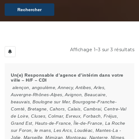
Rechercher
Affichage 1–3 sur 3 résultats
Un(e) Responsable d’agence d’intérim dans votre
ville – H/F – CDI
alençon
,
angoulème
,
Annecy
,
Antibes
,
Arles
,
Auvergne-Rhônes-Alpes
,
Avignon
,
Beaucaire
,
beauvais
,
Boulogne sur Mer
,
Bourgogne-Franche-
Comté
,
Bretagne
,
Cahors
,
Calais
,
Cambrai
,
Centre-Val
de Loire
,
Cluses
,
Colmar
,
Evreux
,
Forbach
,
Fréjus
,
Grand Est
,
Hauts-de-France
,
Île-de-France
,
La Roche
sur Foron
,
le mans
,
Les Arcs
,
Loudéac
,
Mantes-La -
Jolie
,
Marseille
,
Mimizan
,
Montceau
,
Nanterre
,
Nîmes
,