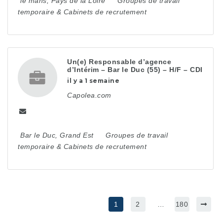
le mans
,
Pays de la Loire
Groupes de travail
temporaire & Cabinets de recrutement
Un(e) Responsable d’agence
d’Intérim – Bar le Duc (55) – H/F – CDI
il y a 1 semaine
Capolea.com
Bar le Duc
,
Grand Est
Groupes de travail
temporaire & Cabinets de recrutement
1
2
…
180