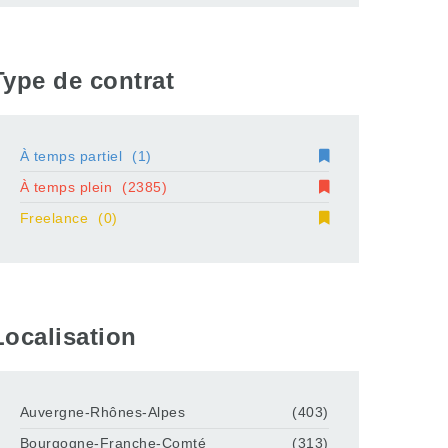
Type de contrat
À temps partiel
(1)
À temps plein
(2385)
Freelance
(0)
Localisation
Auvergne-Rhônes-Alpes
(403)
Bourgogne-Franche-Comté
(313)