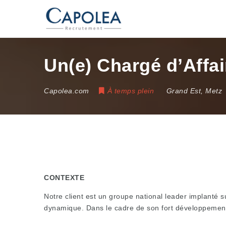
Un(e) Chargé d’Affai
Capolea.com
À temps plein
Grand Est
,
Metz
CONTEXTE
Notre client est un groupe national leader implanté s
dynamique. Dans le cadre de son fort développement,