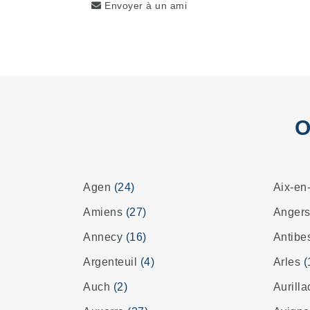
Envoyer à un ami
O
Agen
(24)
Aix-en
Amiens
(27)
Anger
Annecy
(16)
Antib
Argenteuil
(4)
Arles
(
Auch
(2)
Aurill