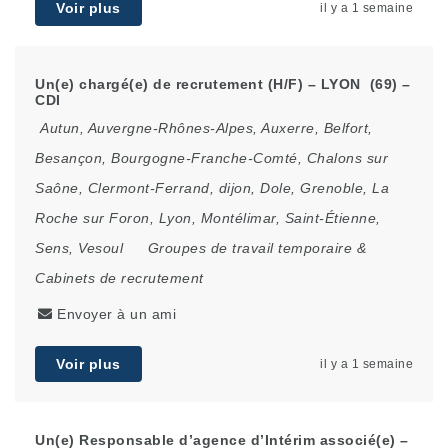
Voir plus
il y a 1 semaine
Un(e) chargé(e) de recrutement (H/F) – LYON (69) –
CDI
Autun
,
Auvergne-Rhônes-Alpes
,
Auxerre
,
Belfort
,
Besançon
,
Bourgogne-Franche-Comté
,
Chalons sur
Saône
,
Clermont-Ferrand
,
dijon
,
Dole
,
Grenoble
,
La
Roche sur Foron
,
Lyon
,
Montélimar
,
Saint-Étienne
,
Sens
,
Vesoul
Groupes de travail temporaire &
Cabinets de recrutement
Envoyer à un ami
Voir plus
il y a 1 semaine
Un(e) Responsable d’agence d’Intérim associé(e) –