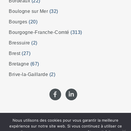
Bordeaux
(22)
Boulogne sur Mer
(32)
Bourges
(20)
Bourgogne-Franche-Comté
(313)
Bressuire
(2)
Brest
(27)
Bretagne
(67)
Brive-la-Gaillarde
(2)
Nous utilisons des cookies pour vous garantir la meilleure
© 2022 CAPOLEA |
Mentions Légales
|
Conditions
expérience sur notre site web. Si vous continuez à utiliser ce