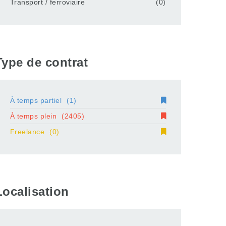
Transport / ferroviaire
(0)
Type de contrat
À temps partiel
(1)
À temps plein
(2405)
Freelance
(0)
Localisation