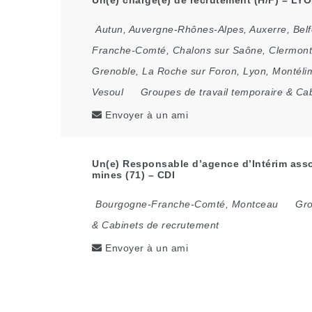
Autun
,
Auvergne-Rhônes-Alpes
,
Auxerre
,
Belf
Franche-Comté
,
Chalons sur Saône
,
Clermont
Grenoble
,
La Roche sur Foron
,
Lyon
,
Montéli
Vesoul
Groupes de travail temporaire & Ca
Envoyer à un ami
Un(e) Responsable d’agence d’Intérim asso
mines (71) – CDI
Bourgogne-Franche-Comté
,
Montceau
Gro
& Cabinets de recrutement
Envoyer à un ami