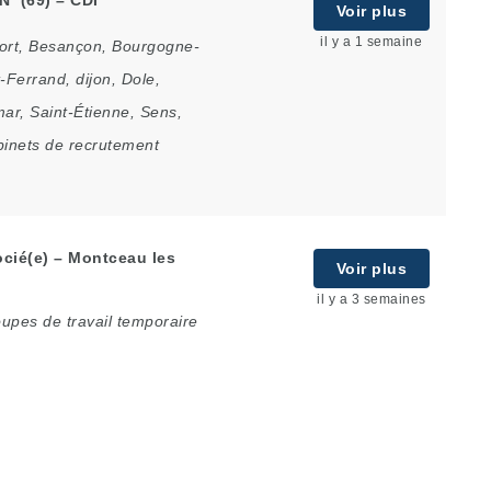
Voir plus
il y a 1 semaine
ort
,
Besançon
,
Bourgogne-
-Ferrand
,
dijon
,
Dole
,
mar
,
Saint-Étienne
,
Sens
,
binets de recrutement
cié(e) – Montceau les
Voir plus
il y a 3 semaines
upes de travail temporaire