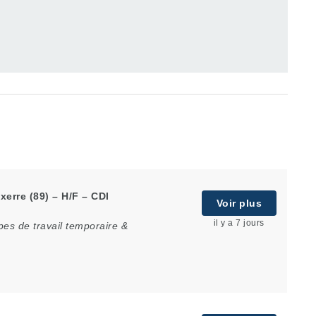
erre (89) – H/F – CDI
Voir plus
il y a 7 jours
es de travail temporaire &