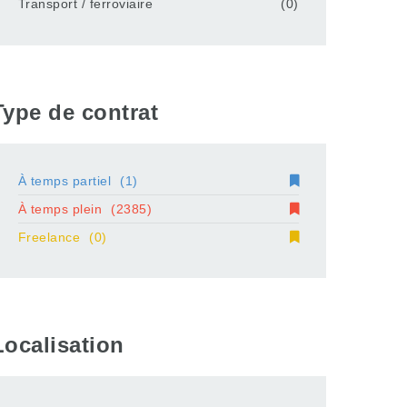
Transport / ferroviaire
(0)
Type de contrat
À temps partiel
(1)
À temps plein
(2385)
Freelance
(0)
Localisation