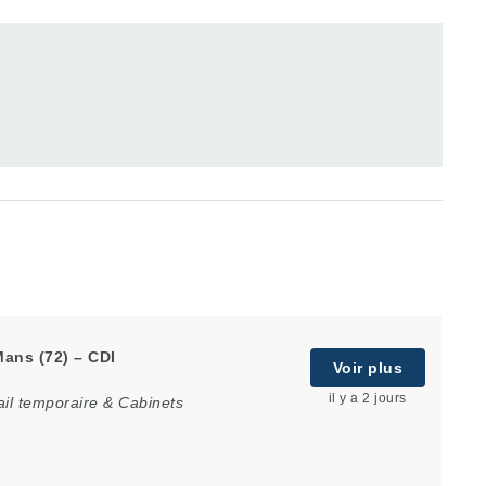
Mans (72) – CDI
Voir plus
il y a 2 jours
il temporaire & Cabinets