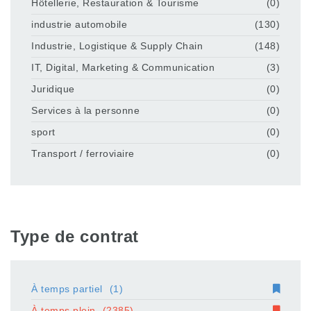
Hôtellerie, Restauration & Tourisme
(0)
industrie automobile
(130)
Industrie, Logistique & Supply Chain
(148)
IT, Digital, Marketing & Communication
(3)
Juridique
(0)
Services à la personne
(0)
sport
(0)
Transport / ferroviaire
(0)
Type de contrat
À temps partiel
(1)
À temps plein
(2385)