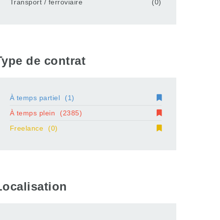
Transport / ferroviaire
(0)
Type de contrat
À temps partiel
(1)
À temps plein
(2385)
Freelance
(0)
Localisation