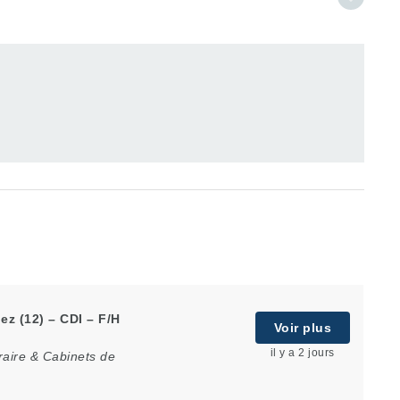
ez (12) – CDI – F/H
Voir plus
il y a 2 jours
raire & Cabinets de