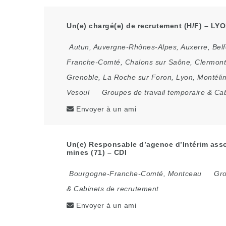
Un(e) chargé(e) de recrutement (H/F) – LYO
Autun
,
Auvergne-Rhônes-Alpes
,
Auxerre
,
Belf
Franche-Comté
,
Chalons sur Saône
,
Clermont
Grenoble
,
La Roche sur Foron
,
Lyon
,
Montéli
Vesoul
Groupes de travail temporaire & Ca
Envoyer à un ami
Un(e) Responsable d’agence d’Intérim asso
mines (71) – CDI
Bourgogne-Franche-Comté
,
Montceau
Gro
& Cabinets de recrutement
Envoyer à un ami