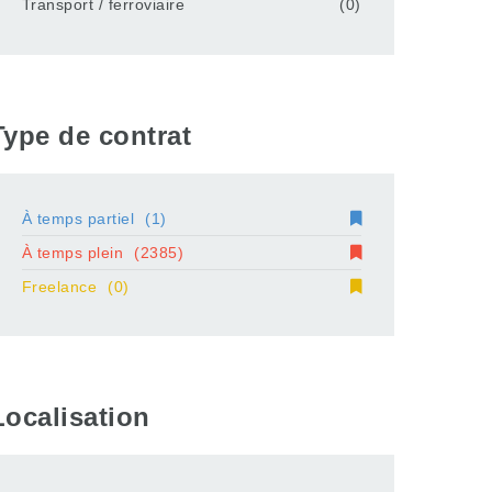
Transport / ferroviaire
(0)
Type de contrat
À temps partiel
(1)
À temps plein
(2385)
Freelance
(0)
Localisation