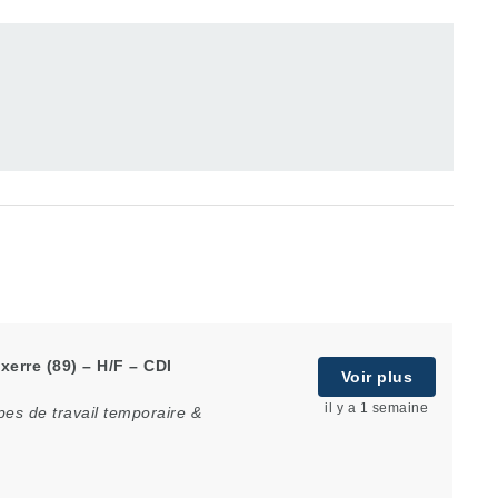
erre (89) – H/F – CDI
Voir plus
il y a 1 semaine
es de travail temporaire &