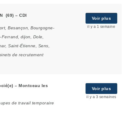
N (69) – CDI
Voir plus
il y a 1 semaine
ort
,
Besançon
,
Bourgogne-
-Ferrand
,
dijon
,
Dole
,
mar
,
Saint-Étienne
,
Sens
,
binets de recrutement
cié(e) – Montceau les
Voir plus
il y a 3 semaines
upes de travail temporaire