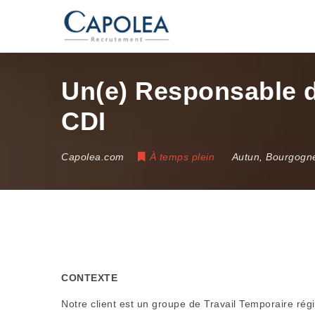
Un(e) Responsable d’
CDI
Capolea.com
À temps plein
Autun
,
Bourgogn
CONTEXTE
Notre client est un groupe de Travail Temporaire rég