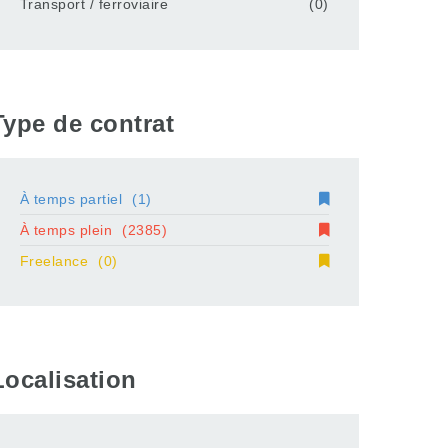
Transport / ferroviaire
(0)
Type de contrat
À temps partiel
(1)
À temps plein
(2385)
Freelance
(0)
Localisation