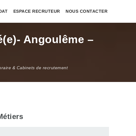
DAT
ESPACE RECRUTEUR
NOUS CONTACTER
é(e)- Angoulême –
oraire & Cabinets de recrutement
Métiers