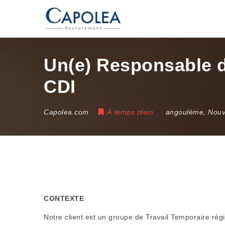
Un(e) Responsable d
CDI
Capolea.com
À temps plein
angoulème
,
Nouv
CONTEXTE
Notre client est un groupe de Travail Temporaire rég