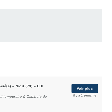
ié(e) – Niort (79) – CDI
Voir plus
il y a 1 semaine
il temporaire & Cabinets de