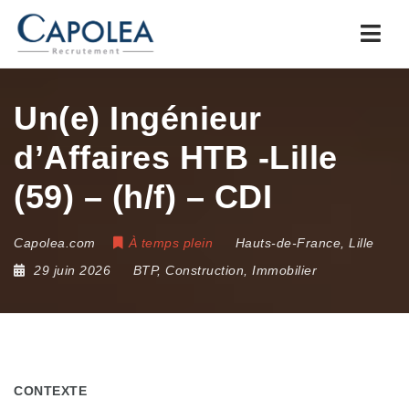
Navi
Un(e) Ingénieur
d’Affaires HTB -Lille
(59) – (h/f) – CDI
Capolea.com
À temps plein
Hauts-de-France
,
Lille
29 juin 2026
BTP, Construction, Immobilier
CONTEXTE