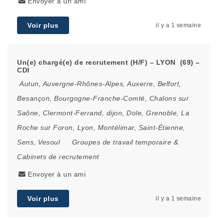
Envoyer à un ami
Voir plus
il y a 1 semaine
Un(e) chargé(e) de recrutement (H/F) – LYON (69) –
CDI
Autun
,
Auvergne-Rhônes-Alpes
,
Auxerre
,
Belfort
,
Besançon
,
Bourgogne-Franche-Comté
,
Chalons sur
Saône
,
Clermont-Ferrand
,
dijon
,
Dole
,
Grenoble
,
La
Roche sur Foron
,
Lyon
,
Montélimar
,
Saint-Étienne
,
Sens
,
Vesoul
Groupes de travail temporaire &
Cabinets de recrutement
Envoyer à un ami
Voir plus
il y a 1 semaine