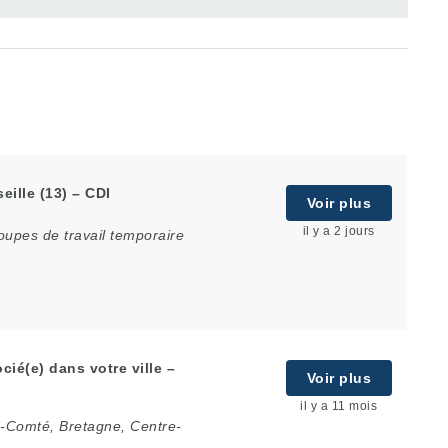
eille (13) – CDI
Voir plus
il y a 2 jours
oupes de travail temporaire
ié(e) dans votre ville –
Voir plus
il y a 11 mois
e-Comté
,
Bretagne
,
Centre-