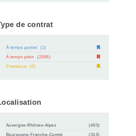
Type de contrat
À temps partiel
(1)
À temps plein
(2385)
Freelance
(0)
Localisation
Auvergne-Rhônes-Alpes
(403)
Bourgogne-Franche-Comté
(313)