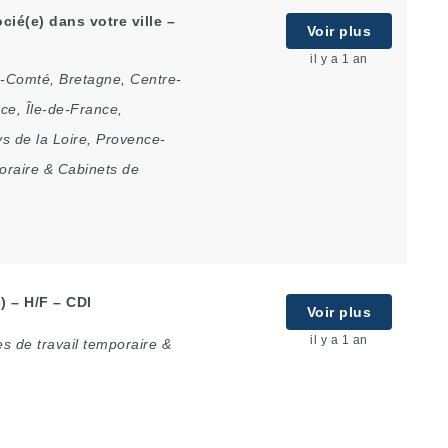
ié(e) dans votre ville –
Voir plus
il y a 1 an
e-Comté
,
Bretagne
,
Centre-
nce
,
Île-de-France
,
s de la Loire
,
Provence-
oraire & Cabinets de
) – H/F – CDI
Voir plus
il y a 1 an
s de travail temporaire &