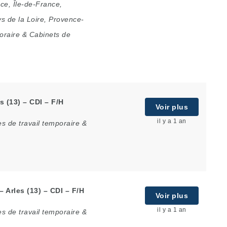
nce
,
Île-de-France
,
s de la Loire
,
Provence-
oraire & Cabinets de
s (13) – CDI – F/H
Voir plus
il y a 1 an
s de travail temporaire &
 Arles (13) – CDI – F/H
Voir plus
il y a 1 an
s de travail temporaire &