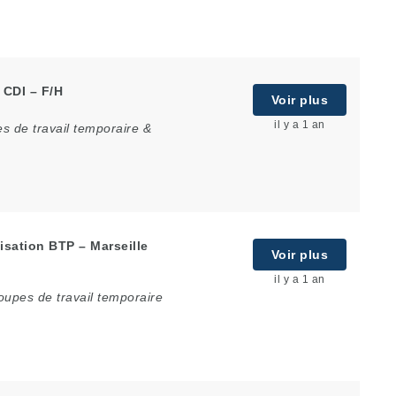
 CDI – F/H
Voir plus
il y a 1 an
s de travail temporaire &
isation BTP – Marseille
Voir plus
il y a 1 an
oupes de travail temporaire