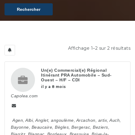
Rechercher
Affichage 1–2 sur 2 résultats
Un(e) Commercial(e) Régional
Itinérant PRA Automobile – Sud-
Ouest – H/F – CDI
il y a 8 mois
Capolea.com
Agen
,
Albi
,
Anglet
,
angoulème
,
Arcachon
,
artix
,
Auch
,
Bayonne
,
Beaucaire
,
Bègles
,
Bergerac
,
Beziers
,
Biarritz
,
Blagnac
,
Bordeaux
,
Bressuire
,
Brive-la-