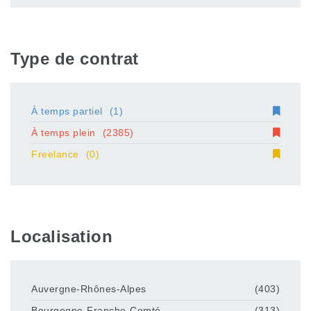
Type de contrat
À temps partiel
(1)
À temps plein
(2385)
Freelance
(0)
Localisation
Auvergne-Rhônes-Alpes
(403)
Bourgogne-Franche-Comté
(313)