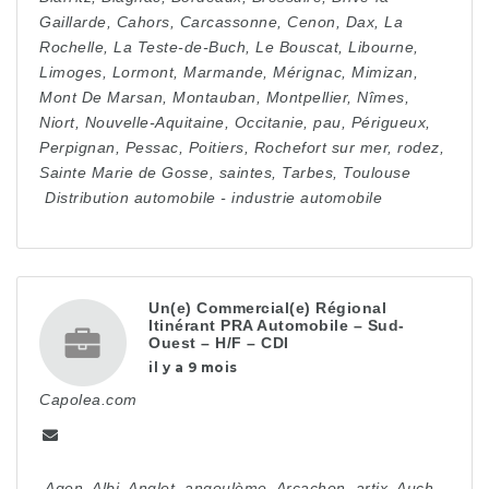
Gaillarde
,
Cahors
,
Carcassonne
,
Cenon
,
Dax
,
La
Rochelle
,
La Teste-de-Buch
,
Le Bouscat
,
Libourne
,
Limoges
,
Lormont
,
Marmande
,
Mérignac
,
Mimizan
,
Mont De Marsan
,
Montauban
,
Montpellier
,
Nîmes
,
Niort
,
Nouvelle-Aquitaine
,
Occitanie
,
pau
,
Périgueux
,
Perpignan
,
Pessac
,
Poitiers
,
Rochefort sur mer
,
rodez
,
Sainte Marie de Gosse
,
saintes
,
Tarbes
,
Toulouse
Distribution automobile
-
industrie automobile
Un(e) Commercial(e) Régional
Itinérant PRA Automobile – Sud-
Ouest – H/F – CDI
il y a 9 mois
Capolea.com
Agen
,
Albi
,
Anglet
,
angoulème
,
Arcachon
,
artix
,
Auch
,