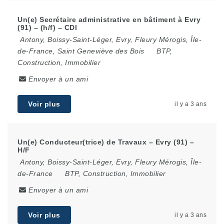
Un(e) Secrétaire administrative en bâtiment à Evry
(91) – (h/f) – CDI
Antony
,
Boissy-Saint-Léger
,
Evry
,
Fleury Mérogis
,
Île-
de-France
,
Saint Geneviève des Bois
BTP,
Construction, Immobilier
Envoyer à un ami
Voir plus
il y a 3 ans
Un(e) Conducteur(trice) de Travaux – Evry (91) –
H/F
Antony
,
Boissy-Saint-Léger
,
Evry
,
Fleury Mérogis
,
Île-
de-France
BTP, Construction, Immobilier
Envoyer à un ami
Voir plus
il y a 3 ans