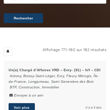
Rechercher
Affichage 171–180 sur 182 résultats
Un(e) Chargé d’Affaires VRD – Evry- (91) – h/f – CDI
Antony
,
Boissy-Saint-Léger
,
Evry
,
Fleury Mérogis
,
Île-
de-France
,
Longjumeau
,
Saint Geneviève des Bois
BTP, Construction, Immobilier
Envoyer à un ami
Voir plus
il y a 3 ans