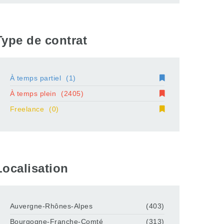
Type de contrat
À temps partiel
(1)
À temps plein
(2405)
Freelance
(0)
Localisation
Auvergne-Rhônes-Alpes
(403)
Bourgogne-Franche-Comté
(313)