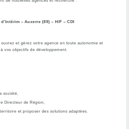
rir de nouvelles agences et recherche :
’Intérim – Auxerre (89) – H/F – CDI
s ouvrez et gérez votre agence en toute autonomie et
 à vos objectifs de développement.
a société,
re Directeur de Région,
 territoire et proposer des solutions adaptées.