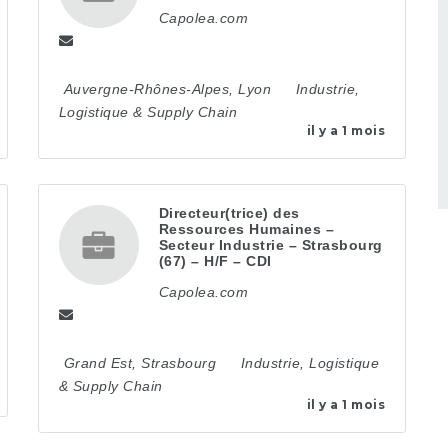
Capolea.com
Auvergne-Rhônes-Alpes
,
Lyon
Industrie,
Logistique & Supply Chain
il y a 1 mois
Directeur(trice) des
Ressources Humaines –
Secteur Industrie – Strasbourg
(67) – H/F – CDI
Capolea.com
Grand Est
,
Strasbourg
Industrie, Logistique
& Supply Chain
il y a 1 mois