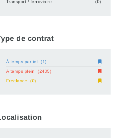
Transport / ferroviaire
(0)
Type de contrat
À temps partiel
(1)
À temps plein
(2405)
Freelance
(0)
Localisation