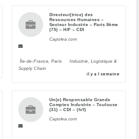
Directeur(trice) des
Ressources Humaines –
Secteur Industrie – Paris 8ème
(75) – H/F – CDI
Capolea.com
Île-de-France
,
Paris
Industrie, Logistique &
Supply Chain
il y a 1 semaine
Un(e) Responsable Grands
Comptes Industrie – Toulouse
(31) – CDI – (h/f)
Capolea.com