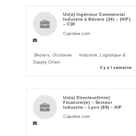
Un(e) Ingénieur Commercial
Industrie à Béziers (34) – (H/F)
– CDI
Capolea.com
Beziers
,
Occitanie
Industrie, Logistique &
Supply Chain
il y a 1 semaine
Un(e) Directeur(trice)
Financier(e) – Secteur
Industrie – Lyon (69) – H/F
Capolea.com