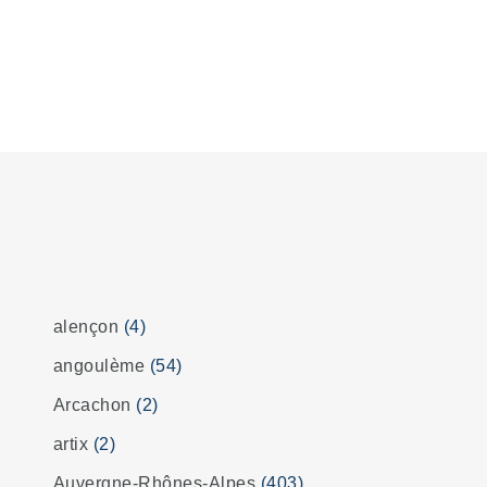
alençon
(4)
angoulème
(54)
Arcachon
(2)
artix
(2)
Auvergne-Rhônes-Alpes
(403)