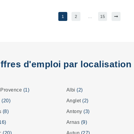
1
2
…
15
ffres d'emploi par localisation
-Provence
(1)
Albi
(2)
s
(20)
Anglet
(2)
es
(8)
Antony
(3)
16)
Arnas
(9)
ac
(20)
Autun
(27)