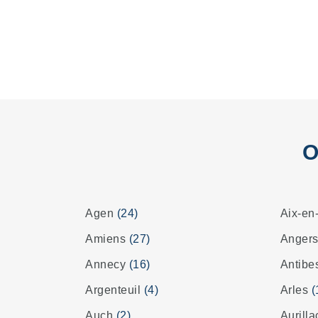
O
Agen
(24)
Aix-en
Amiens
(27)
Anger
Annecy
(16)
Antib
Argenteuil
(4)
Arles
(
Auch
(2)
Aurill