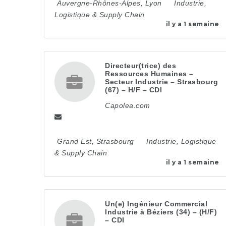
Auvergne-Rhônes-Alpes
,
Lyon
Industrie,
Logistique & Supply Chain
il y a 1 semaine
Directeur(trice) des
Ressources Humaines –
Secteur Industrie – Strasbourg
(67) – H/F – CDI
Capolea.com
Grand Est
,
Strasbourg
Industrie, Logistique
& Supply Chain
il y a 1 semaine
Un(e) Ingénieur Commercial
Industrie à Béziers (34) – (H/F)
– CDI