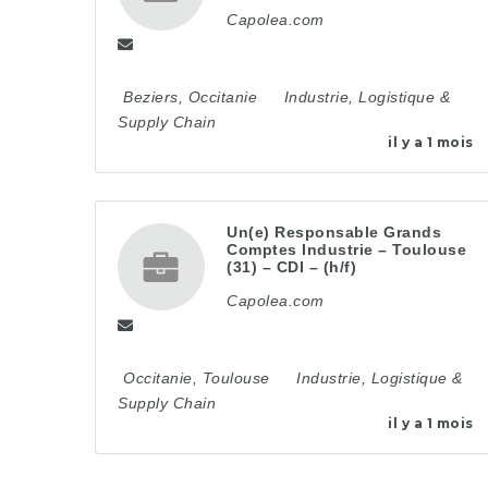
Capolea.com
Beziers
,
Occitanie
Industrie, Logistique &
Supply Chain
il y a 1 mois
Un(e) Responsable Grands
Comptes Industrie – Toulouse
(31) – CDI – (h/f)
Capolea.com
Occitanie
,
Toulouse
Industrie, Logistique &
Supply Chain
il y a 1 mois