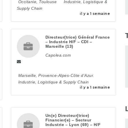
Occitanie
,
Toulouse
Industrie, Logistique &
Supply Chain
il y a 1 semaine
Directeur(trice) Général France
– Industrie H/F – CDI –
Marseille (13)
Capolea.com
Marseille
,
Provence-Alpes-Côte d'Azur.
Industrie, Logistique & Supply Chain
il y a 1 semaine
Un(e) Directeur(trice)
Financier(e) – Secteur
Industrie – Lyon (69) – H/F