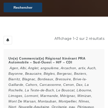
Rechercher
Affichage 1–2 sur 2 résultats
Un(e) Commercial(e) Régional Itinérant PRA
Automobile – Sud-Ouest – H/F – CDI
Agen
,
Albi
,
Anglet
,
angoulème
,
Arcachon
,
artix
,
Auch
,
Bayonne
,
Beaucaire
,
Bègles
,
Bergerac
,
Beziers
,
Biarritz
,
Blagnac
,
Bordeaux
,
Bressuire
,
Brive-la-
Gaillarde
,
Cahors
,
Carcassonne
,
Cenon
,
Dax
,
La
Rochelle
,
La Teste-de-Buch
,
Le Bouscat
,
Libourne
,
Limoges
,
Lormont
,
Marmande
,
Mérignac
,
Mimizan
,
Mont De Marsan
,
Montauban
,
Montpellier
,
Nîmes
,
Niort
,
Nouvelle-Aquitaine
,
Occitanie
,
pau
,
Périgueux
,