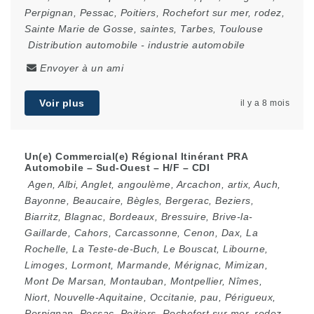
Perpignan
,
Pessac
,
Poitiers
,
Rochefort sur mer
,
rodez
,
Sainte Marie de Gosse
,
saintes
,
Tarbes
,
Toulouse
Distribution automobile
-
industrie automobile
Envoyer à un ami
Voir plus
il y a 8 mois
Un(e) Commercial(e) Régional Itinérant PRA
Automobile – Sud-Ouest – H/F – CDI
Agen
,
Albi
,
Anglet
,
angoulème
,
Arcachon
,
artix
,
Auch
,
Bayonne
,
Beaucaire
,
Bègles
,
Bergerac
,
Beziers
,
Biarritz
,
Blagnac
,
Bordeaux
,
Bressuire
,
Brive-la-
Gaillarde
,
Cahors
,
Carcassonne
,
Cenon
,
Dax
,
La
Rochelle
,
La Teste-de-Buch
,
Le Bouscat
,
Libourne
,
Limoges
,
Lormont
,
Marmande
,
Mérignac
,
Mimizan
,
Mont De Marsan
,
Montauban
,
Montpellier
,
Nîmes
,
Niort
,
Nouvelle-Aquitaine
,
Occitanie
,
pau
,
Périgueux
,
Perpignan
,
Pessac
,
Poitiers
,
Rochefort sur mer
,
rodez
,